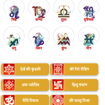
सिंह
कन्या
तुला
वृश्चिक
धनु
मकर
कुंभ
मीन
देखें फ्री कुंडली
फ्री टैरो रीडिंग
अंक ज्योतिष
हिन्दू पंचांग
रीति रिवाज
फ्री वास्तु टिप्स