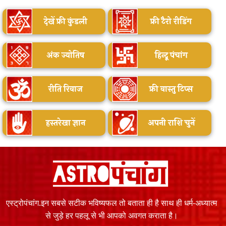
देखें फ्री कुंडली
फ्री टैरो रीडिंग
अंक ज्योतिष
हिन्दू पंचांग
रीति रिवाज
फ्री वास्तु टिप्स
हस्तरेखा ज्ञान
अपनी राशि चुनें
एस्ट्रोपंचांग.इन सबसे सटीक भविष्यफल तो बताता ही है साथ ही धर्म-अध्यात्म
से जुड़े हर पहलू से भी आपको अवगत कराता है।