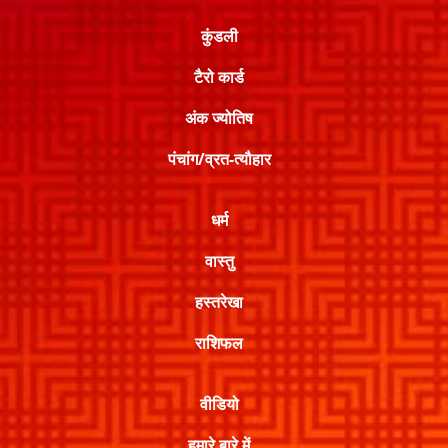
कुंडली
टैरो कार्ड
अंक ज्योतिष
पंचांग/व्रत-त्यौहार
धर्म
वास्तु
हस्तरेखा
राशिफल
वीडियो
हमारे बारे में