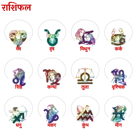
राशिफल
मेष
वृष
मिथुन
कर्क
सिंह
कन्या
तुला
वृश्चिक
धनु
मकर
कुंभ
मीन