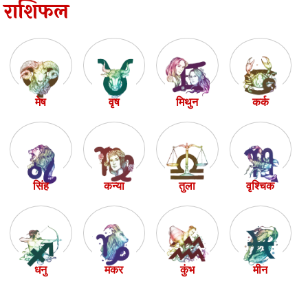
राशिफल
मेष
वृष
मिथुन
कर्क
सिंह
कन्या
तुला
वृश्चिक
धनु
मकर
कुंभ
मीन