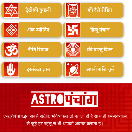
देखें फ्री कुंडली
फ्री टैरो रीडिंग
अंक ज्योतिष
हिन्दू पंचांग
रीति रिवाज
फ्री वास्तु टिप्स
हस्तरेखा ज्ञान
अपनी राशि चुनें
एस्ट्रोपंचांग.इन सबसे सटीक भविष्यफल तो बताता ही है साथ ही धर्म-अध्यात्म
से जुड़े हर पहलू से भी आपको अवगत कराता है।