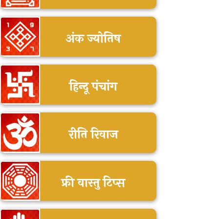
अंक ज्योतिष
हिन्दू पंचांग
रीति रिवाज
फ्री वास्तु टिप्स