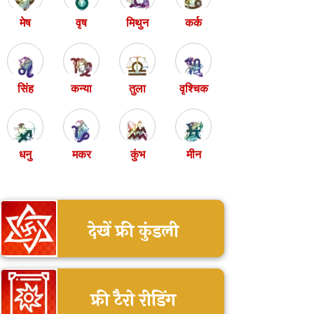
मेष
वृष
मिथुन
कर्क
सिंह
कन्या
तुला
वृश्चिक
धनु
मकर
कुंभ
मीन
देखें फ्री कुंडली
फ्री टैरो रीडिंग