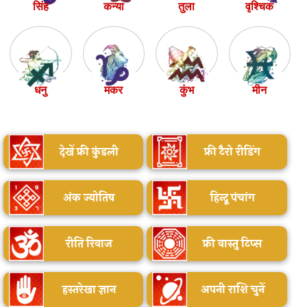
सिंह
कन्या
तुला
वृश्चिक
धनु
मकर
कुंभ
मीन
देखें फ्री कुंडली
फ्री टैरो रीडिंग
अंक ज्योतिष
हिन्दू पंचांग
रीति रिवाज
फ्री वास्तु टिप्स
हस्तरेखा ज्ञान
अपनी राशि चुनें