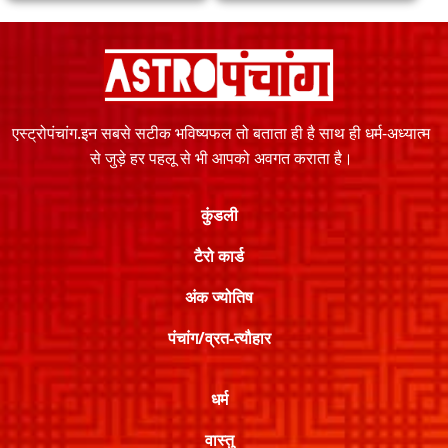
एस्ट्रोपंचांग.इन सबसे सटीक भविष्यफल तो बताता ही है साथ ही धर्म-अध्यात्म
से जुड़े हर पहलू से भी आपको अवगत कराता है।
कुंडली
टैरो कार्ड
अंक ज्योतिष
पंचांग/व्रत-त्यौहार
धर्म
वास्तु