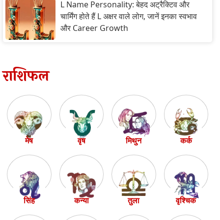
L Name Personality: बेहद अट्रैक्टिव और
चार्मिंग होते हैं L अक्षर वाले लोग, जानें इनका स्वभाव
और Career Growth
राशिफल
मेष
वृष
मिथुन
कर्क
सिंह
कन्या
तुला
वृश्चिक