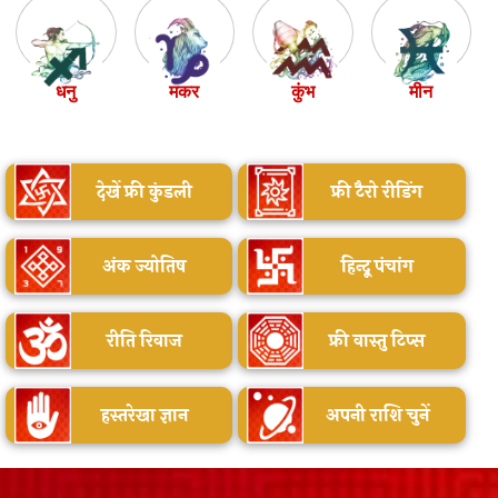
धनु
मकर
कुंभ
मीन
देखें फ्री कुंडली
फ्री टैरो रीडिंग
अंक ज्योतिष
हिन्दू पंचांग
रीति रिवाज
फ्री वास्तु टिप्स
हस्तरेखा ज्ञान
अपनी राशि चुनें