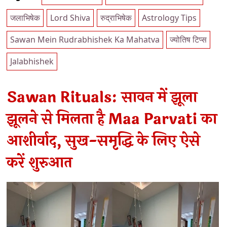
जलाभिषेक
Lord Shiva
रुद्राभिषेक
Astrology Tips
Sawan Mein Rudrabhishek Ka Mahatva
ज्योतिष टिप्स
Jalabhishek
Sawan Rituals: सावन में झूला
झूलने से मिलता है Maa Parvati का
आशीर्वाद, सुख-समृद्धि के लिए ऐसे
करें शुरुआत