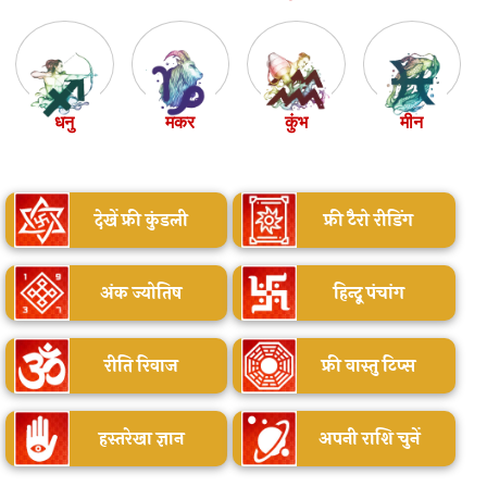
धनु
मकर
कुंभ
मीन
देखें फ्री कुंडली
फ्री टैरो रीडिंग
अंक ज्योतिष
हिन्दू पंचांग
रीति रिवाज
फ्री वास्तु टिप्स
हस्तरेखा ज्ञान
अपनी राशि चुनें