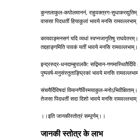
कुन्तलाकुल-कपोलमाननं, राहुवक्त्रग-सुधाकरद्युतिम
वाससा पिदधतीं हियाकुलां भावये मनसि रामवल्लभाम
कायवाङ्मनसगं यदि व्यधां स्वप्नजागृतिषु राघवेतरम्
तद्दहाङ्गमिति पावकं यतीं भावये मनसि रामवल्लभाम्
इन्द्ररुद्र-धनदाम्बुपालकै: सद्विमान-गणमास्थितैर्दिवि
पुष्पवर्ष-मनुसंस्तुताङ्घ्रिकां भावये मनसि रामवल्लभ
संचयैर्दिविषदां विमानगैर्विस्मयाकुल-मनोऽभिवीक्षिताम्।
तेजसा पिदधतीं सदा दिशो भावये मनसि रामवल्लभाम
।।इति जानकीस्तोत्रं सम्पूर्णम्।।
जानकी स्तोत्र के लाभ