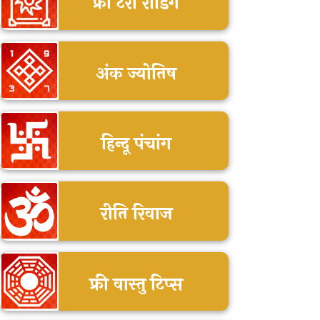
फ्री टैरो रीडिंग
अंक ज्योतिष
हिन्दू पंचांग
रीति रिवाज
फ्री वास्तु टिप्स