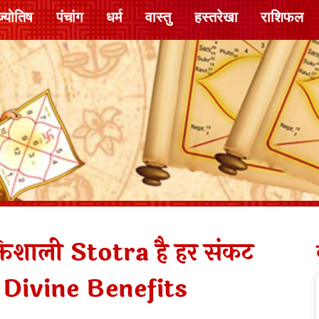
ज्योतिष
पंचांग
धर्म
वास्तु
हस्तरेखा
राशिफल
िशाली Stotra है हर संकट
े Divine Benefits