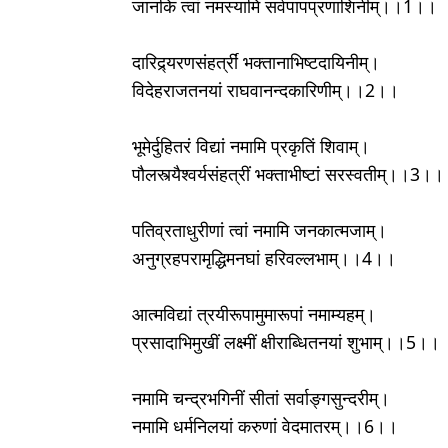
जानकि त्वां नमस्यामि सर्वपापप्रणाशिनीम्।।1।।
दारिद्र्यरणसंहर्त्रीं भक्तानाभिष्टदायिनीम्।
विदेहराजतनयां राघवानन्दकारिणीम्।।2।।
भूमेर्दुहितरं विद्यां नमामि प्रकृतिं शिवाम्।
पौलस्त्यैश्वर्यसंहत्रीं भक्ताभीष्टां सरस्वतीम्।।3।।
पतिव्रताधुरीणां त्वां नमामि जनकात्मजाम्।
अनुग्रहपरामृद्धिमनघां हरिवल्लभाम्।।4।।
आत्मविद्यां त्रयीरूपामुमारूपां नमाम्यहम्।
प्रसादाभिमुखीं लक्ष्मीं क्षीराब्धितनयां शुभाम्।।5।।
नमामि चन्द्रभगिनीं सीतां सर्वाङ्गसुन्दरीम्।
नमामि धर्मनिलयां करुणां वेदमातरम्।।6।।