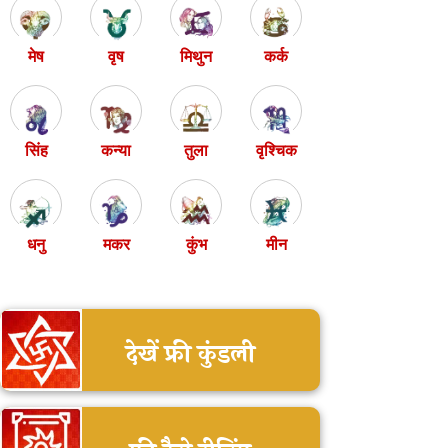
मेष
वृष
मिथुन
कर्क
सिंह
कन्या
तुला
वृश्चिक
धनु
मकर
कुंभ
मीन
देखें फ्री कुंडली