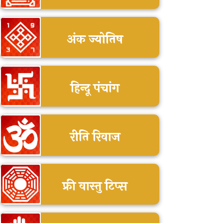
अंक ज्योतिष
हिन्दू पंचांग
रीति रिवाज
फ्री वास्तु टिप्स