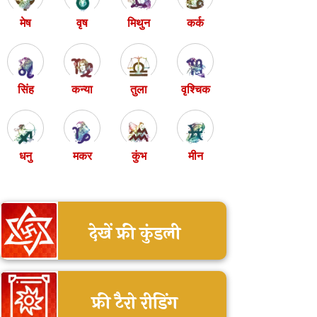
मेष
वृष
मिथुन
कर्क
सिंह
कन्या
तुला
वृश्चिक
धनु
मकर
कुंभ
मीन
देखें फ्री कुंडली
फ्री टैरो रीडिंग