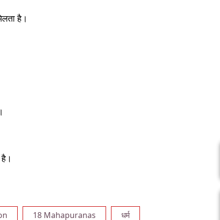
मिलता है।
ै।
र है।
on
18 Mahapuranas
धर्म