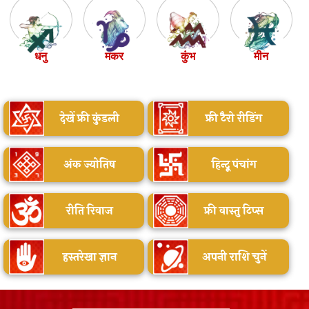
धनु
मकर
कुंभ
मीन
देखें फ्री कुंडली
फ्री टैरो रीडिंग
अंक ज्योतिष
हिन्दू पंचांग
रीति रिवाज
फ्री वास्तु टिप्स
हस्तरेखा ज्ञान
अपनी राशि चुनें