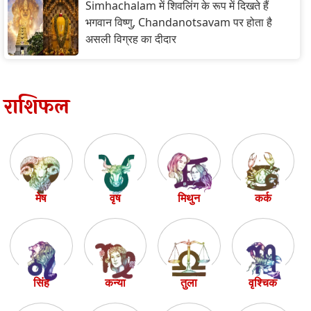
Simhachalam में शिवलिंग के रूप में दिखते हैं
भगवान विष्णु, Chandanotsavam पर होता है
असली विग्रह का दीदार
राशिफल
मेष
वृष
मिथुन
कर्क
सिंह
कन्या
तुला
वृश्चिक