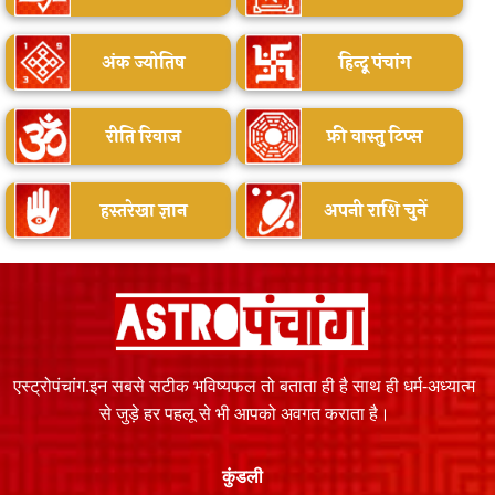
अंक ज्योतिष
हिन्दू पंचांग
रीति रिवाज
फ्री वास्तु टिप्स
हस्तरेखा ज्ञान
अपनी राशि चुनें
एस्ट्रोपंचांग.इन सबसे सटीक भविष्यफल तो बताता ही है साथ ही धर्म-अध्यात्म
से जुड़े हर पहलू से भी आपको अवगत कराता है।
कुंडली