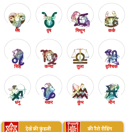
मेष
वृष
मिथुन
कर्क
सिंह
कन्या
तुला
वृश्चिक
धनु
मकर
कुंभ
मीन
देखें फ्री कुंडली
फ्री टैरो रीडिंग