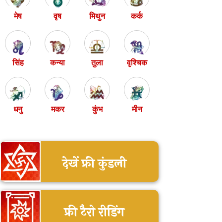
मेष
वृष
मिथुन
कर्क
सिंह
कन्या
तुला
वृश्चिक
धनु
मकर
कुंभ
मीन
देखें फ्री कुंडली
फ्री टैरो रीडिंग