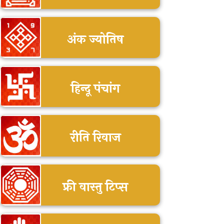
अंक ज्योतिष
हिन्दू पंचांग
रीति रिवाज
फ्री वास्तु टिप्स