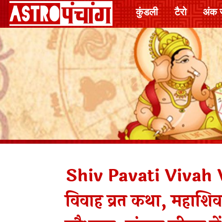
कुंडली
टैरो
अंक 
Shiv Pavati Vivah V
विवाह व्रत कथा, महाशिवर