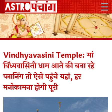
Vindhyavasini Temple: मां
विंध्यवासिनी धाम आने की बना रहे
प्लानिंग तो ऐसे पहुंचे यहां, हर
मनोकामना होगी पूरी