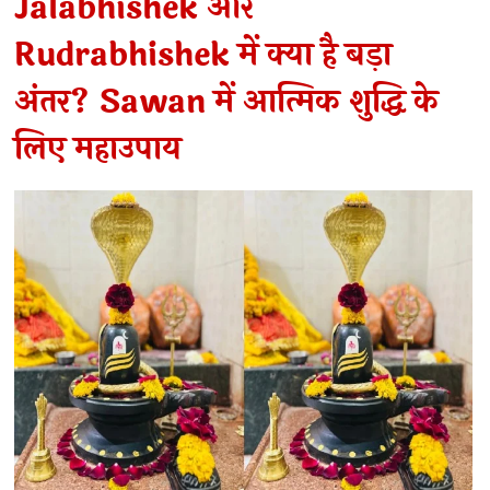
Jalabhishek और
Rudrabhishek में क्या है बड़ा
अंतर? Sawan में आत्मिक शुद्धि के
लिए महाउपाय