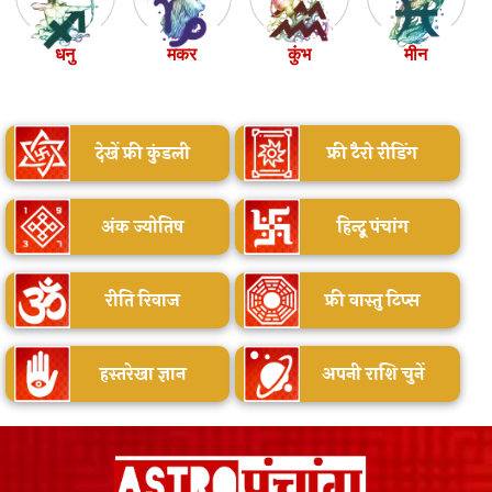
धनु
मकर
कुंभ
मीन
देखें फ्री कुंडली
फ्री टैरो रीडिंग
अंक ज्योतिष
हिन्दू पंचांग
रीति रिवाज
फ्री वास्तु टिप्स
हस्तरेखा ज्ञान
अपनी राशि चुनें