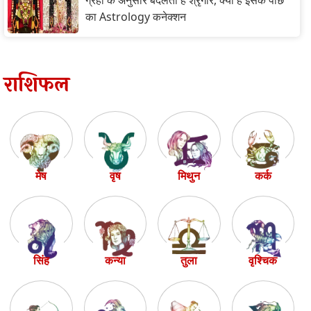
ग्रहों के अनुसार बदलता है श्रृंगार, क्या है इसके पीछे
का Astrology कनेक्शन
राशिफल
मेष
वृष
मिथुन
कर्क
सिंह
कन्या
तुला
वृश्चिक