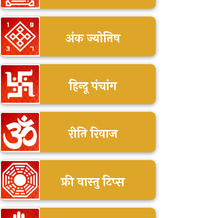
अंक ज्योतिष
हिन्दू पंचांग
रीति रिवाज
फ्री वास्तु टिप्स