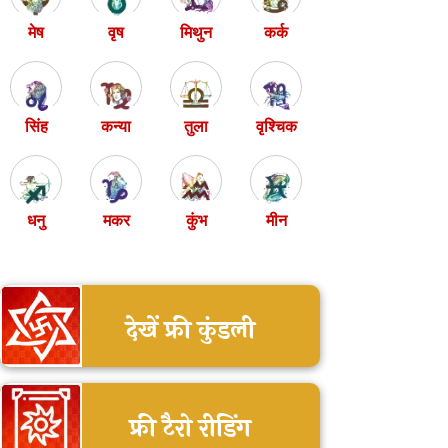
मेष
वृष
मिथुन
कर्क
सिंह
कन्या
तुला
वृश्चिक
धनु
मकर
कुंभ
मीन
देखें फ्री कुंडली
फ्री टैरो रीडिंग