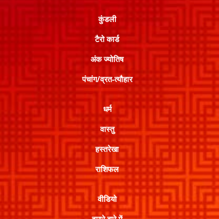
कुंडली
टैरो कार्ड
अंक ज्योतिष
पंचांग/व्रत-त्यौहार
धर्म
वास्तु
हस्तरेखा
राशिफल
वीडियो
हमारे बारे में