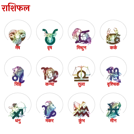
राशिफल
मेष
वृष
मिथुन
कर्क
सिंह
कन्या
तुला
वृश्चिक
धनु
मकर
कुंभ
मीन