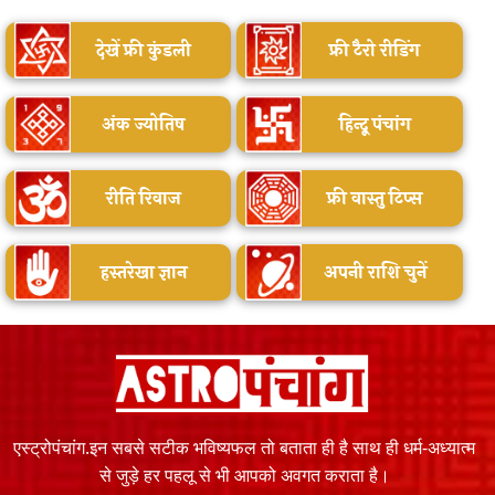
देखें फ्री कुंडली
फ्री टैरो रीडिंग
अंक ज्योतिष
हिन्दू पंचांग
रीति रिवाज
फ्री वास्तु टिप्स
हस्तरेखा ज्ञान
अपनी राशि चुनें
एस्ट्रोपंचांग.इन सबसे सटीक भविष्यफल तो बताता ही है साथ ही धर्म-अध्यात्म
से जुड़े हर पहलू से भी आपको अवगत कराता है।