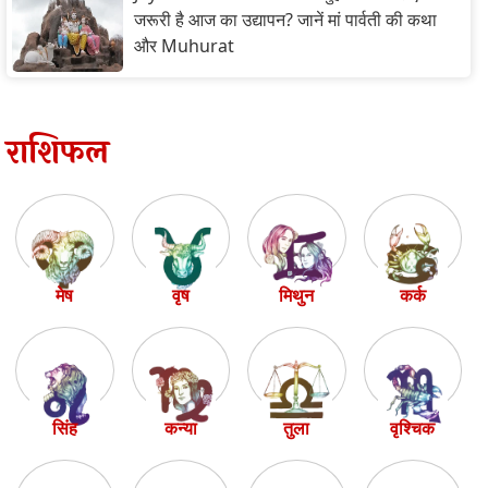
जरूरी है आज का उद्यापन? जानें मां पार्वती की कथा
और Muhurat
राशिफल
मेष
वृष
मिथुन
कर्क
सिंह
कन्या
तुला
वृश्चिक