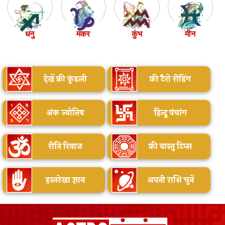
धनु
मकर
कुंभ
मीन
देखें फ्री कुंडली
फ्री टैरो रीडिंग
अंक ज्योतिष
हिन्दू पंचांग
रीति रिवाज
फ्री वास्तु टिप्स
हस्तरेखा ज्ञान
अपनी राशि चुनें