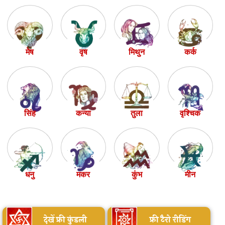
मेष
वृष
मिथुन
कर्क
सिंह
कन्या
तुला
वृश्चिक
धनु
मकर
कुंभ
मीन
देखें फ्री कुंडली
फ्री टैरो रीडिंग