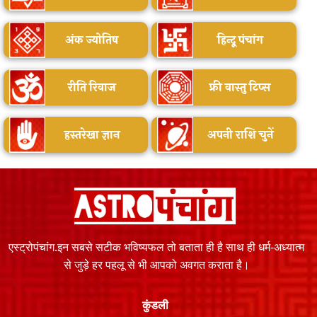
अंक ज्योतिष
हिन्दू पंचांग
रीति रिवाज
फ्री वास्तु टिप्स
हस्तरेखा ज्ञान
अपनी राशि चुनें
एस्ट्रोपंचांग.इन सबसे सटीक भविष्यफल तो बताता ही है साथ ही धर्म-अध्यात्म
से जुड़े हर पहलू से भी आपको अवगत कराता है।
कुंडली