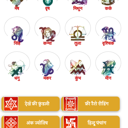
मेष
वृष
मिथुन
कर्क
सिंह
कन्या
तुला
वृश्चिक
धनु
मकर
कुंभ
मीन
देखें फ्री कुंडली
फ्री टैरो रीडिंग
अंक ज्योतिष
हिन्दू पंचांग