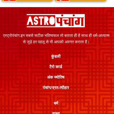
एस्ट्रोपंचांग.इन सबसे सटीक भविष्यफल तो बताता ही है साथ ही धर्म-अध्यात्म
से जुड़े हर पहलू से भी आपको अवगत कराता है।
कुंडली
टैरो कार्ड
अंक ज्योतिष
पंचांग/व्रत-त्यौहार
धर्म
वास्तु