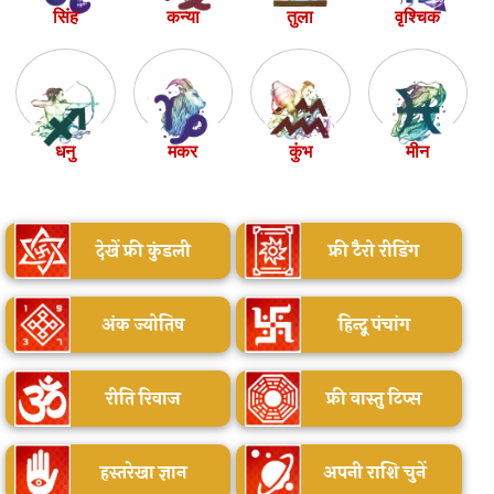
सिंह
कन्या
तुला
वृश्चिक
धनु
मकर
कुंभ
मीन
देखें फ्री कुंडली
फ्री टैरो रीडिंग
अंक ज्योतिष
हिन्दू पंचांग
रीति रिवाज
फ्री वास्तु टिप्स
हस्तरेखा ज्ञान
अपनी राशि चुनें