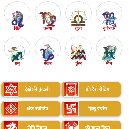
सिंह
कन्या
तुला
वृश्चिक
धनु
मकर
कुंभ
मीन
देखें फ्री कुंडली
फ्री टैरो रीडिंग
अंक ज्योतिष
हिन्दू पंचांग
रीति रिवाज
फ्री वास्तु टिप्स