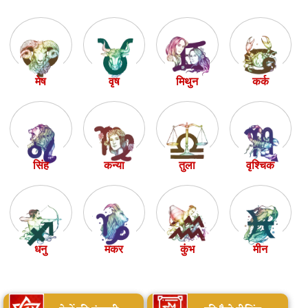
मेष
वृष
मिथुन
कर्क
सिंह
कन्या
तुला
वृश्चिक
धनु
मकर
कुंभ
मीन