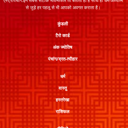
एस्ट्रोपंचांग.इन सबसे सटीक भविष्यफल तो बताता ही है साथ ही धर्म-अध्यात्म
से जुड़े हर पहलू से भी आपको अवगत कराता है।
कुंडली
टैरो कार्ड
अंक ज्योतिष
पंचांग/व्रत-त्यौहार
धर्म
वास्तु
हस्तरेखा
राशिफल