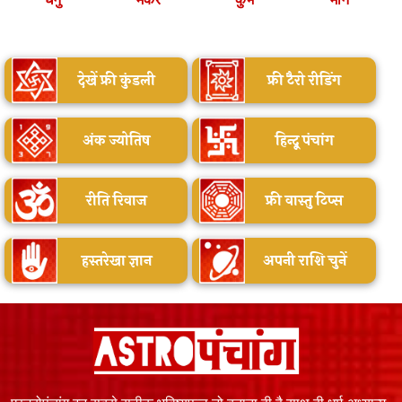
देखें फ्री कुंडली
फ्री टैरो रीडिंग
अंक ज्योतिष
हिन्दू पंचांग
रीति रिवाज
फ्री वास्तु टिप्स
हस्तरेखा ज्ञान
अपनी राशि चुनें