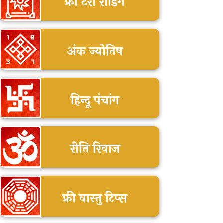
फ्री टैरो रीडिंग
अंक ज्योतिष
हिन्दू पंचांग
रीति रिवाज
फ्री वास्तु टिप्स