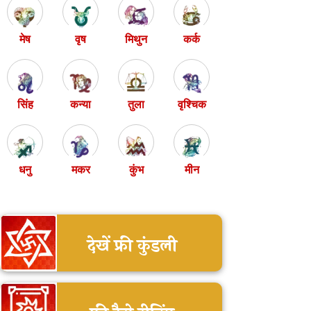
मेष
वृष
मिथुन
कर्क
सिंह
कन्या
तुला
वृश्चिक
धनु
मकर
कुंभ
मीन
देखें फ्री कुंडली