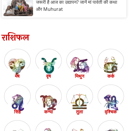
जरूरी है आज का उद्यापन? जानें मां पार्वती की कथा
और Muhurat
राशिफल
मेष
वृष
मिथुन
कर्क
सिंह
कन्या
तुला
वृश्चिक