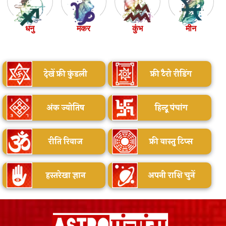
धनु
मकर
कुंभ
मीन
देखें फ्री कुंडली
फ्री टैरो रीडिंग
अंक ज्योतिष
हिन्दू पंचांग
रीति रिवाज
फ्री वास्तु टिप्स
हस्तरेखा ज्ञान
अपनी राशि चुनें