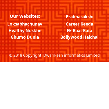
Our Websites:
Prabhasakshi
Loksabhachunav
Career Keeda
Healthy Nuskhe
Ek Baat Bata
Ghumo Dunia
Bollywood Halchal
© 2018 Copyright:
Dwarikesh informatics Limited