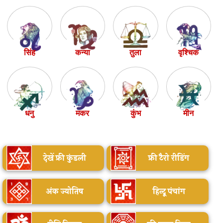
सिंह
कन्या
तुला
वृश्चिक
धनु
मकर
कुंभ
मीन
देखें फ्री कुंडली
फ्री टैरो रीडिंग
अंक ज्योतिष
हिन्दू पंचांग