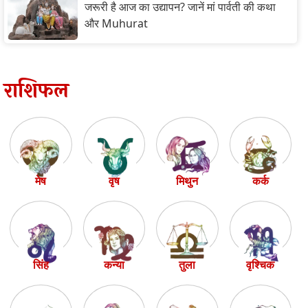
जरूरी है आज का उद्यापन? जानें मां पार्वती की कथा
और Muhurat
राशिफल
मेष
वृष
मिथुन
कर्क
सिंह
कन्या
तुला
वृश्चिक