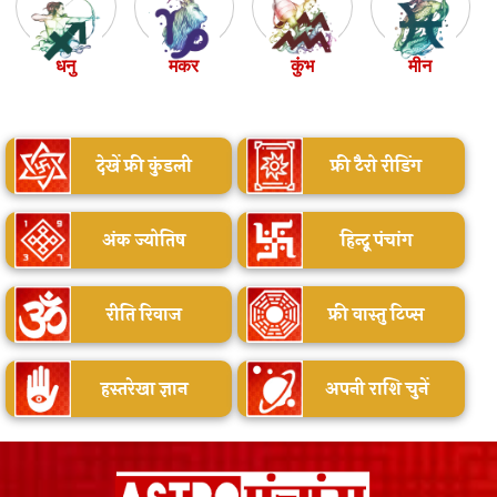
धनु
मकर
कुंभ
मीन
देखें फ्री कुंडली
फ्री टैरो रीडिंग
अंक ज्योतिष
हिन्दू पंचांग
रीति रिवाज
फ्री वास्तु टिप्स
हस्तरेखा ज्ञान
अपनी राशि चुनें