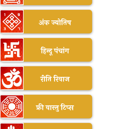
अंक ज्योतिष
हिन्दू पंचांग
रीति रिवाज
फ्री वास्तु टिप्स