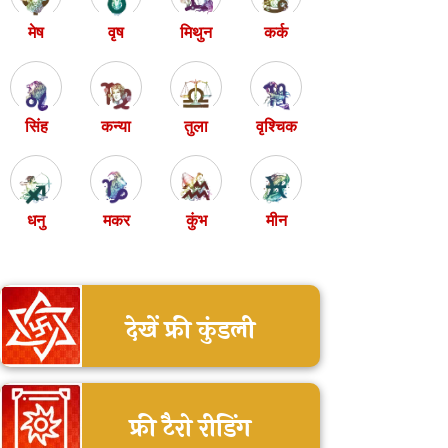
मेष
वृष
मिथुन
कर्क
सिंह
कन्या
तुला
वृश्चिक
धनु
मकर
कुंभ
मीन
देखें फ्री कुंडली
फ्री टैरो रीडिंग