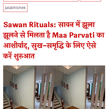
Jalabhishek
Sawan Rituals: सावन में झूला
झूलने से मिलता है Maa Parvati का
आशीर्वाद, सुख-समृद्धि के लिए ऐसे
करें शुरुआत