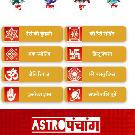
धनु
मकर
कुंभ
मीन
देखें फ्री कुंडली
फ्री टैरो रीडिंग
अंक ज्योतिष
हिन्दू पंचांग
रीति रिवाज
फ्री वास्तु टिप्स
हस्तरेखा ज्ञान
अपनी राशि चुनें