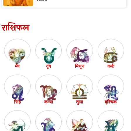
राशिफल
मेष
वृष
मिथुन
कर्क
सिंह
कन्या
तुला
वृश्चिक