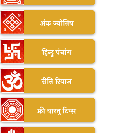
अंक ज्योतिष
हिन्दू पंचांग
रीति रिवाज
फ्री वास्तु टिप्स