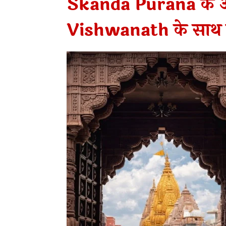
Skanda Purana के अ
Vishwanath के साथ इन म