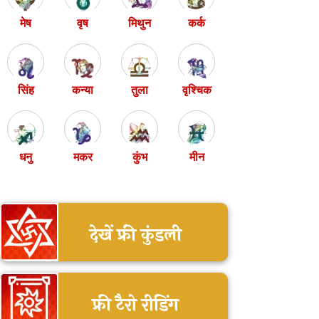
मेष
वृष
मिथुन
कर्क
सिंह
कन्या
तुला
वृश्चिक
धनु
मकर
कुंभ
मीन
देखें फ्री कुंडली
फ्री टैरो रीडिंग