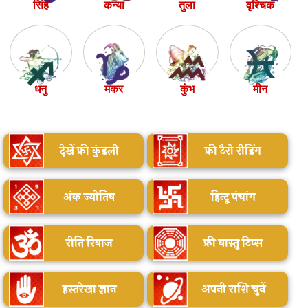
सिंह
कन्या
तुला
वृश्चिक
धनु
मकर
कुंभ
मीन
देखें फ्री कुंडली
फ्री टैरो रीडिंग
अंक ज्योतिष
हिन्दू पंचांग
रीति रिवाज
फ्री वास्तु टिप्स
हस्तरेखा ज्ञान
अपनी राशि चुनें