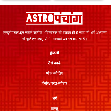
एस्ट्रोपंचांग.इन सबसे सटीक भविष्यफल तो बताता ही है साथ ही धर्म-अध्यात्म
से जुड़े हर पहलू से भी आपको अवगत कराता है।
कुंडली
टैरो कार्ड
अंक ज्योतिष
पंचांग/व्रत-त्यौहार
धर्म
वास्तु