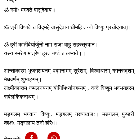
ॐ नमोः भगवते वासुदेवाय॥
ॐ श्री विष्णवे च विद्महे वासुदेवाय धीमहि तन्नो विष्णुः प्रचोदयात्॥
ॐ ह्रीं कार्तविर्यार्जुनो नाम राजा बाहु सहस्त्रवान।
यस्य स्मरेण मात्रेण ह्रतं नष्टं च लभ्यते।।
शान्ताकारम् भुजगशयनम् पद्मनाभम् सुरेशम्, विश्वाधारम् गगनसदृशम्
मेघवर्णम् शुभाङ्गम्।
लक्ष्मीकान्तम् कमलनयनम् योगिभिर्ध्यानगम्यम् , वन्दे विष्णुम् भवभयहरम्
सर्वलोकैकनाथम्॥
मङ्गलम् भगवान विष्णुः, मङ्गलम् गरुणध्वजः। मङ्गलम् पुण्डरी
काक्षः, मङ्गलाय तनो हरिः॥