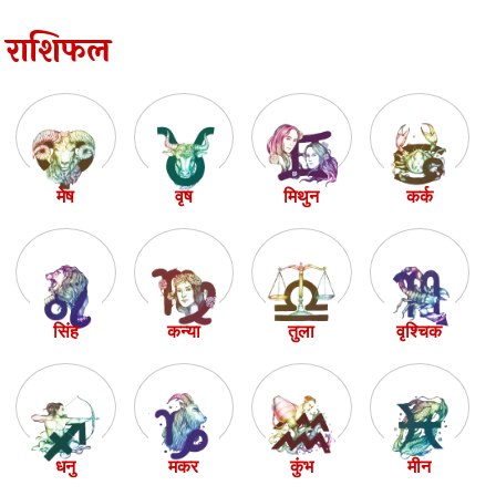
राशिफल
मेष
वृष
मिथुन
कर्क
सिंह
कन्या
तुला
वृश्चिक
धनु
मकर
कुंभ
मीन