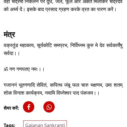
वहीं चंद्रमा निकलने पर दूध, जल, फूल और अक्षत मिलाकर चंद्रदेव
को अर्घ्य दें। इसके बाद प्रसाद ग्रहण करके व्रत का पारण करें।
मंत्र
वक्रतुंड महाकाय, सूर्यकोटि समप्रभ, निर्विघ्नम कुरु मे देव सर्वकार्येषु
सर्वदा।।
ॐ गण गणपतए नमः।।
गजाननं भूतगणादि सेवितं, कपित्थ जंबू फल चारु भक्षणम, उमा शतम्
शोक विनाश कार्यक्रम, नमामि विघ्नेश्वर पाद पंकजम।।
शेयर करें:
Tags:
Gajanan Sankranti