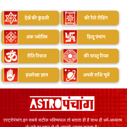
देखें फ्री कुंडली
फ्री टैरो रीडिंग
अंक ज्योतिष
हिन्दू पंचांग
रीति रिवाज
फ्री वास्तु टिप्स
हस्तरेखा ज्ञान
अपनी राशि चुनें
एस्ट्रोपंचांग.इन सबसे सटीक भविष्यफल तो बताता ही है साथ ही धर्म-अध्यात्म
से जुड़े हर पहलू से भी आपको अवगत कराता है।