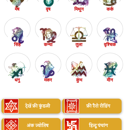
मेष
वृष
मिथुन
कर्क
सिंह
कन्या
तुला
वृश्चिक
धनु
मकर
कुंभ
मीन
देखें फ्री कुंडली
फ्री टैरो रीडिंग
अंक ज्योतिष
हिन्दू पंचांग