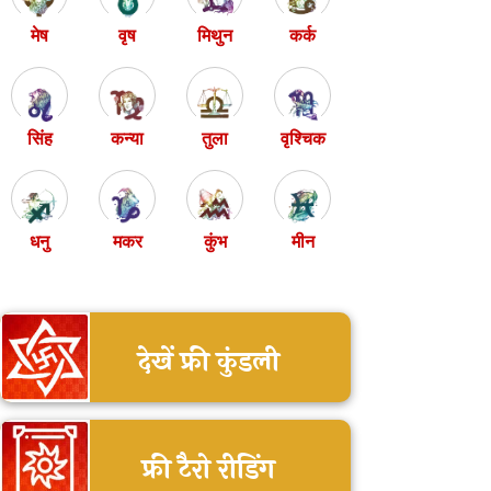
मेष
वृष
मिथुन
कर्क
सिंह
कन्या
तुला
वृश्चिक
धनु
मकर
कुंभ
मीन
देखें फ्री कुंडली
फ्री टैरो रीडिंग