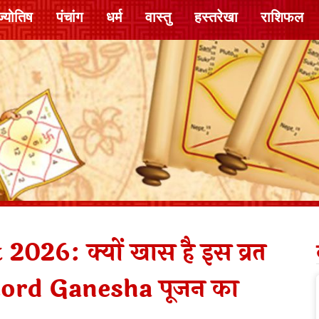
ज्योतिष
पंचांग
धर्म
वास्तु
हस्तरेखा
राशिफल
26: क्यों खास है इस व्रत
ें Lord Ganesha पूजन का