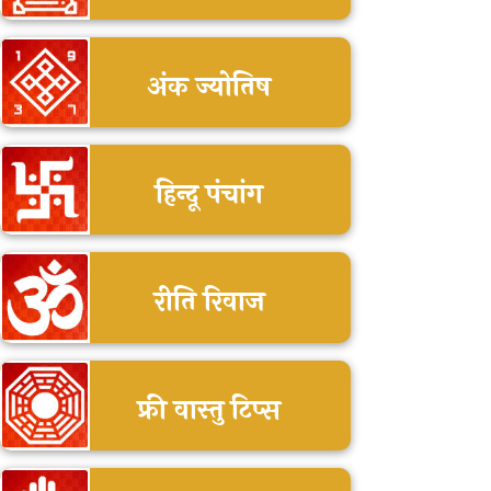
अंक ज्योतिष
हिन्दू पंचांग
रीति रिवाज
फ्री वास्तु टिप्स