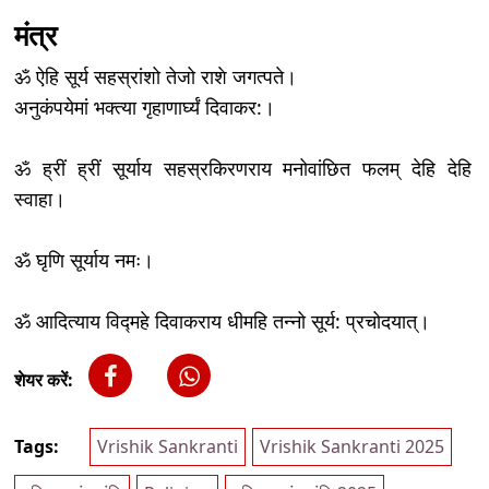
मंत्र
ॐ ऐहि सूर्य सहस्रांशो तेजो राशे जगत्पते।
अनुकंपयेमां भक्त्या गृहाणार्घ्यं दिवाकर:।
ॐ ह्रीं ह्रीं सूर्याय सहस्रकिरणराय मनोवांछित फलम् देहि देहि
स्वाहा।
ॐ घृणि सूर्याय नमः।
ॐ आदित्याय विद्महे दिवाकराय धीमहि तन्नो सूर्य: प्रचोदयात्।
शेयर करें:
Tags:
Vrishik Sankranti
Vrishik Sankranti 2025