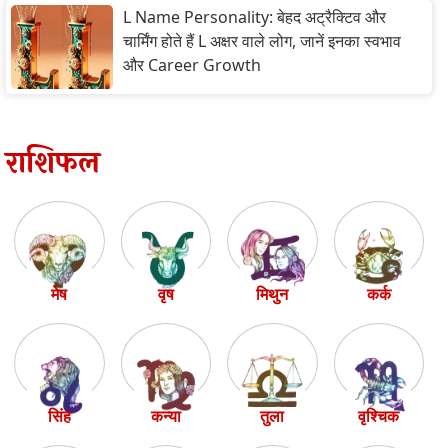
L Name Personality: बेहद अट्रैक्टिव और
चार्मिंग होते हैं L अक्षर वाले लोग, जानें इनका स्वभाव
और Career Growth
राशिफल
मेष
वृष
मिथुन
कर्क
सिंह
कन्या
तुला
वृश्चिक