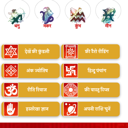
धनु
मकर
कुंभ
मीन
देखें फ्री कुंडली
फ्री टैरो रीडिंग
अंक ज्योतिष
हिन्दू पंचांग
रीति रिवाज
फ्री वास्तु टिप्स
हस्तरेखा ज्ञान
अपनी राशि चुनें