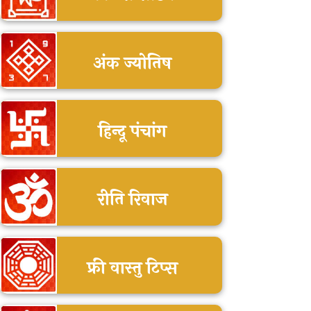
अंक ज्योतिष
हिन्दू पंचांग
रीति रिवाज
फ्री वास्तु टिप्स