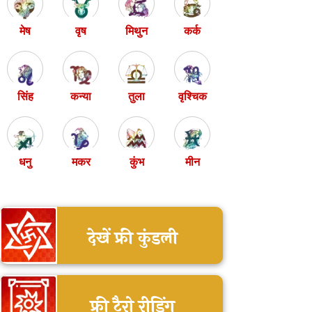
मेष
वृष
मिथुन
कर्क
सिंह
कन्या
तुला
वृश्चिक
धनु
मकर
कुंभ
मीन
देखें फ्री कुंडली
फ्री टैरो रीडिंग