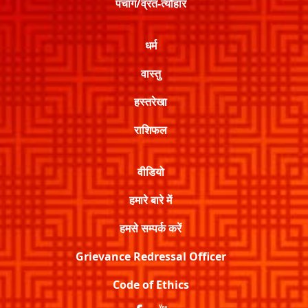
पंचांग/व्रत-त्यौहार
धर्म
वास्तु
हस्तरेखा
राशिफल
वीडियो
हमारे बारे में
हमसे सम्पर्क करें
Grievance Redressal Officer
Code of Ethics