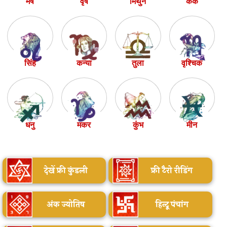
मेष
वृष
मिथुन
कर्क
सिंह
कन्या
तुला
वृश्चिक
धनु
मकर
कुंभ
मीन
देखें फ्री कुंडली
फ्री टैरो रीडिंग
अंक ज्योतिष
हिन्दू पंचांग