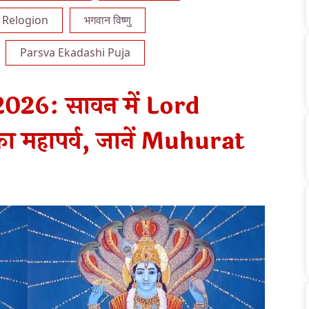
Relogion
भगवान विष्णु
Parsva Ekadashi Puja
26: सावन में Lord
ा महापर्व, जानें Muhurat