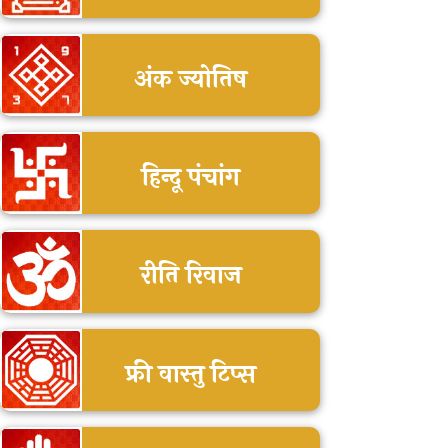
अंक ज्योतिष
हिन्दू पंचांग
रीति रिवाज
फ्री वास्तु टिप्स