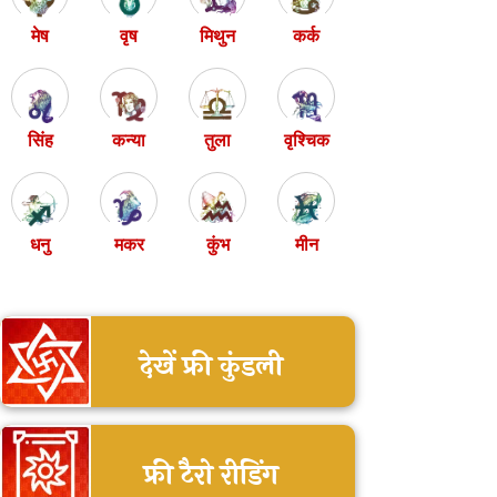
मेष
वृष
मिथुन
कर्क
सिंह
कन्या
तुला
वृश्चिक
धनु
मकर
कुंभ
मीन
देखें फ्री कुंडली
फ्री टैरो रीडिंग