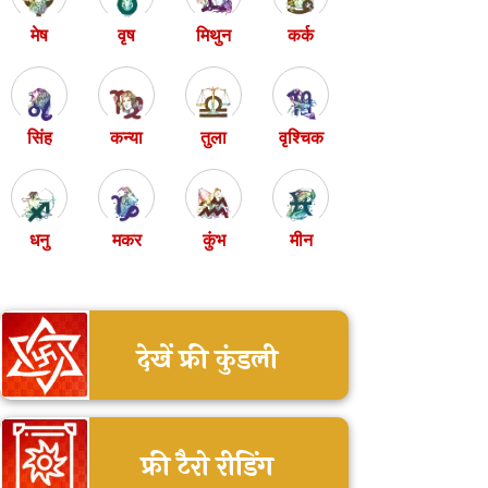
मेष
वृष
मिथुन
कर्क
सिंह
कन्या
तुला
वृश्चिक
धनु
मकर
कुंभ
मीन
देखें फ्री कुंडली
फ्री टैरो रीडिंग