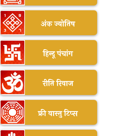
अंक ज्योतिष
हिन्दू पंचांग
रीति रिवाज
फ्री वास्तु टिप्स