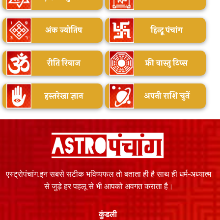
अंक ज्योतिष
हिन्दू पंचांग
रीति रिवाज
फ्री वास्तु टिप्स
हस्तरेखा ज्ञान
अपनी राशि चुनें
एस्ट्रोपंचांग.इन सबसे सटीक भविष्यफल तो बताता ही है साथ ही धर्म-अध्यात्म
से जुड़े हर पहलू से भी आपको अवगत कराता है।
कुंडली