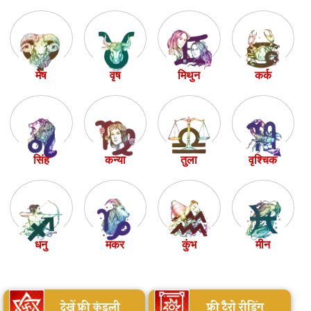
मेष
वृष
मिथुन
कर्क
सिंह
कन्या
तुला
वृश्चिक
धनु
मकर
कुंभ
मीन
देखें फ्री कुंडली
फ्री टैरो रीडिंग