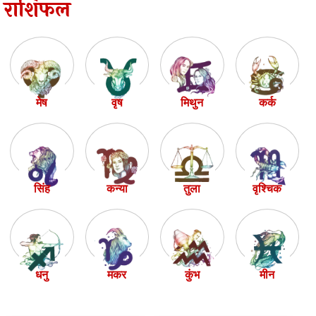
राशिफल
मेष
वृष
मिथुन
कर्क
सिंह
कन्या
तुला
वृश्चिक
धनु
मकर
कुंभ
मीन