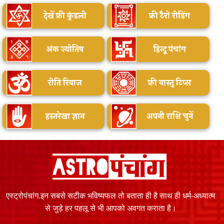
देखें फ्री कुंडली
फ्री टैरो रीडिंग
अंक ज्योतिष
हिन्दू पंचांग
रीति रिवाज
फ्री वास्तु टिप्स
हस्तरेखा ज्ञान
अपनी राशि चुनें
एस्ट्रोपंचांग.इन सबसे सटीक भविष्यफल तो बताता ही है साथ ही धर्म-अध्यात्म
से जुड़े हर पहलू से भी आपको अवगत कराता है।