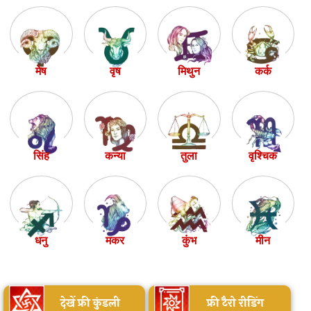
मेष
वृष
मिथुन
कर्क
सिंह
कन्या
तुला
वृश्चिक
धनु
मकर
कुंभ
मीन
देखें फ्री कुंडली
फ्री टैरो रीडिंग