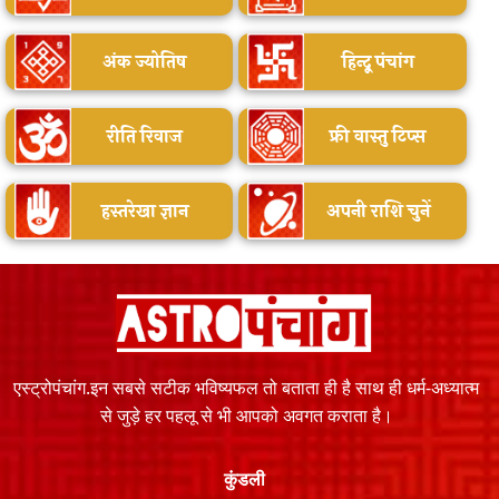
अंक ज्योतिष
हिन्दू पंचांग
रीति रिवाज
फ्री वास्तु टिप्स
हस्तरेखा ज्ञान
अपनी राशि चुनें
एस्ट्रोपंचांग.इन सबसे सटीक भविष्यफल तो बताता ही है साथ ही धर्म-अध्यात्म
से जुड़े हर पहलू से भी आपको अवगत कराता है।
कुंडली