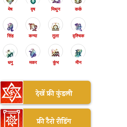
मेष
वृष
मिथुन
कर्क
सिंह
कन्या
तुला
वृश्चिक
धनु
मकर
कुंभ
मीन
देखें फ्री कुंडली
फ्री टैरो रीडिंग