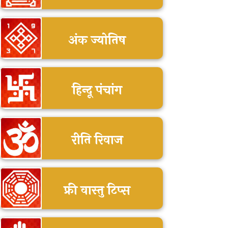
अंक ज्योतिष
हिन्दू पंचांग
रीति रिवाज
फ्री वास्तु टिप्स