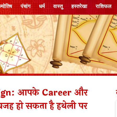
ज्योतिष
पंचांग
धर्म
वास्तु
हस्तरेखा
राशिफल
ign: आपके Career और
 वजह हो सकता है हथेली पर