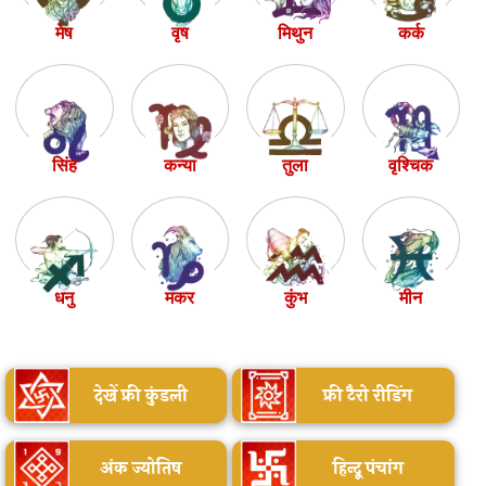
मेष
वृष
मिथुन
कर्क
सिंह
कन्या
तुला
वृश्चिक
धनु
मकर
कुंभ
मीन
देखें फ्री कुंडली
फ्री टैरो रीडिंग
अंक ज्योतिष
हिन्दू पंचांग