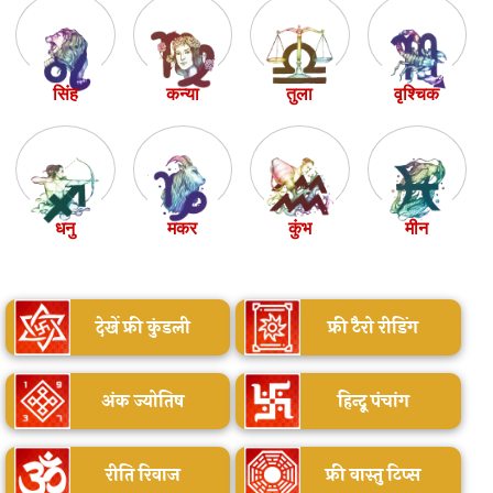
सिंह
कन्या
तुला
वृश्चिक
धनु
मकर
कुंभ
मीन
देखें फ्री कुंडली
फ्री टैरो रीडिंग
अंक ज्योतिष
हिन्दू पंचांग
रीति रिवाज
फ्री वास्तु टिप्स