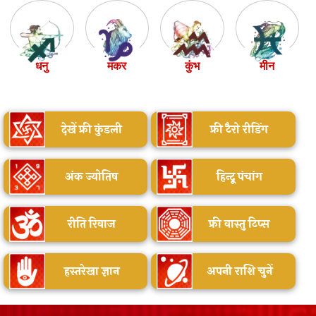
धनु
मकर
कुंभ
मीन
देखें फ्री कुंडली
फ्री टैरो रीडिंग
अंक ज्योतिष
हिन्दू पंचांग
रीति रिवाज
फ्री वास्तु टिप्स
हस्तरेखा ज्ञान
अपनी राशि चुनें