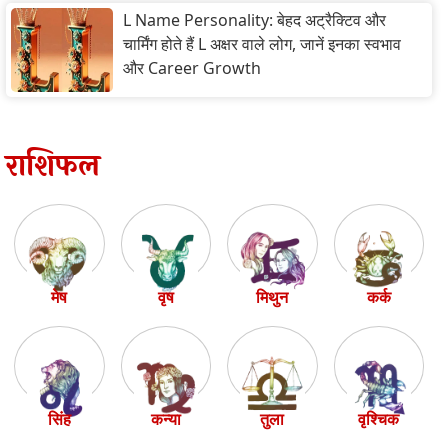
L Name Personality: बेहद अट्रैक्टिव और
चार्मिंग होते हैं L अक्षर वाले लोग, जानें इनका स्वभाव
और Career Growth
राशिफल
मेष
वृष
मिथुन
कर्क
सिंह
कन्या
तुला
वृश्चिक