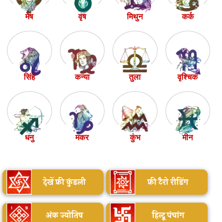
मेष
वृष
मिथुन
कर्क
सिंह
कन्या
तुला
वृश्चिक
धनु
मकर
कुंभ
मीन
देखें फ्री कुंडली
फ्री टैरो रीडिंग
अंक ज्योतिष
हिन्दू पंचांग