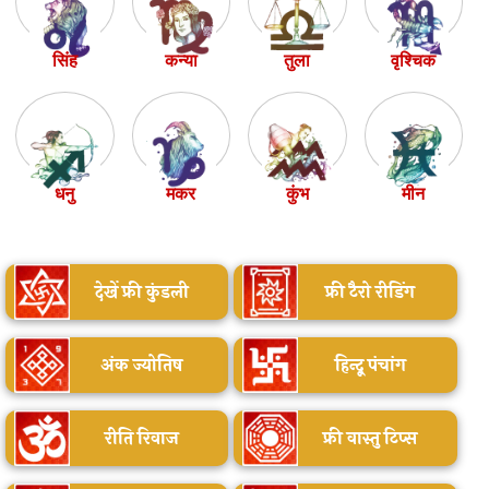
सिंह
कन्या
तुला
वृश्चिक
धनु
मकर
कुंभ
मीन
देखें फ्री कुंडली
फ्री टैरो रीडिंग
अंक ज्योतिष
हिन्दू पंचांग
रीति रिवाज
फ्री वास्तु टिप्स