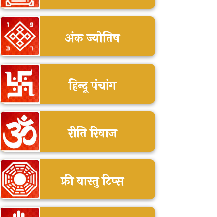
अंक ज्योतिष
हिन्दू पंचांग
रीति रिवाज
फ्री वास्तु टिप्स