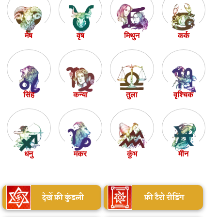
मेष
वृष
मिथुन
कर्क
सिंह
कन्या
तुला
वृश्चिक
धनु
मकर
कुंभ
मीन
देखें फ्री कुंडली
फ्री टैरो रीडिंग