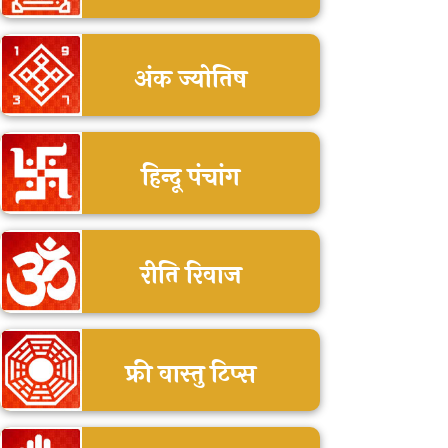
अंक ज्योतिष
हिन्दू पंचांग
रीति रिवाज
फ्री वास्तु टिप्स