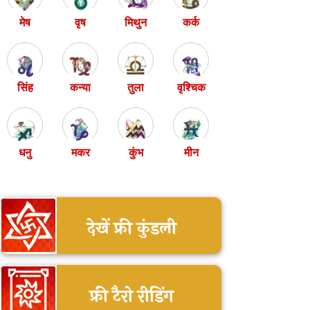
मेष
वृष
मिथुन
कर्क
सिंह
कन्या
तुला
वृश्चिक
धनु
मकर
कुंभ
मीन
देखें फ्री कुंडली
फ्री टैरो रीडिंग